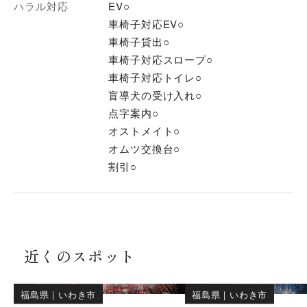
ハラル対応
EV○
車椅子対応EV○
車椅子貸出○
車椅子対応スロープ○
車椅子対応トイレ○
盲導犬の受け入れ○
点字案内○
オストメイト○
オムツ交換台○
割引○
近くのスポット
福島県
｜
いわき市
福島県
｜
いわき市