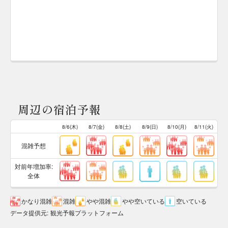
周辺の宿泊予報
8/6(木)
8/7(金)
8/8(土)
8/9(日)
8/10(月)
8/11(火)
混雑予想
対前年増加率:
全体
かなり混雑
混雑
やや混雑
やや空いている
空いている
データ提供元
:
観光予報プラットフォーム