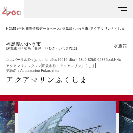
HOME
全国観光情報データベース
福島県
いわき市
アクアマリンふくしま
福島県いわき市
水族館
[
東北南部
福島・会津・いわき
いわき周辺
]
ユニバーサルID
：
jp-tourism/5cd19916-dba1-48b0-82b0-05835eafd44c
アクアマリンフクシマ
正規名称
：
アクアマリンふくしま
英語名
：
Aquamarine Fukushima
アクアマリンふくしま