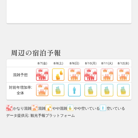
周辺の宿泊予報
8/7(金)
8/8(土)
8/9(日)
8/10(月)
8/11(火)
8/12(水)
混雑予想
対前年増加率:
全体
かなり混雑
混雑
やや混雑
やや空いている
空いている
データ提供元
:
観光予報プラットフォーム