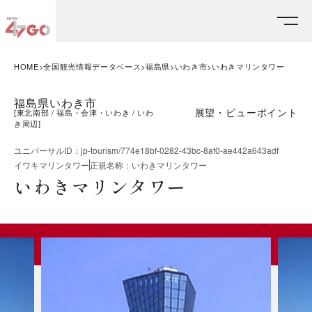
HOME
全国観光情報データベース
福島県
いわき市
いわきマリンタワー
福島県いわき市
展望・ビューポイント
[
東北南部
福島・会津・いわき
いわ
き周辺
]
ユニバーサルID
：
jp-tourism/774e18bf-0282-43bc-8af0-ae442a643adf
イワキマリンタワー
正規名称
：
いわきマリンタワー
いわきマリンタワー