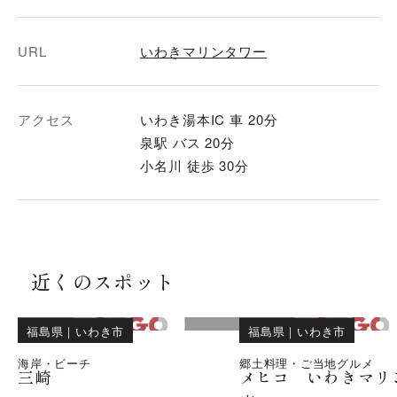
URL
いわきマリンタワー
アクセス
いわき湯本IC 車 20分
泉駅 バス 20分
小名川 徒歩 30分
近くのスポット
福島県
｜
いわき市
福島県
｜
いわき市
海岸・ビーチ
郷土料理・ご当地グルメ
三崎
メヒコ いわきマリ