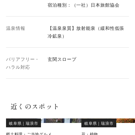
宿泊種別：（一社）日本旅館協会
温泉情報
【温泉泉質】放射能泉（緩和性低張
冷鉱泉）
バリアフリー・
玄関スロープ
ハラル対応
近くのスポット
岐阜県
｜
瑞浪市
岐阜県
｜
瑞浪市
郷土料理・ご当地グルメ
花・植物