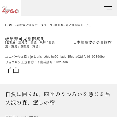
HOME
全国観光情報データベース
岐阜県
可児郡御嵩町
了山
岐阜県可児郡御嵩町
日本旅館協会会員旅館
[
名古屋・三河湾・美濃・飛騨
奥美
濃・東濃
奥美濃・東濃
]
ユニバーサルID
：
jp-tourism/6cbfbc50-1acb-45cb-a02d-fd16199390be
リョウザン
正規名称
：
了山
英語名
：
Ryo-zan
了山
自然に囲まれ、四季のうつろいを感じる呂
久沢の森、癒しの宿
更新日
：
2026.03.31