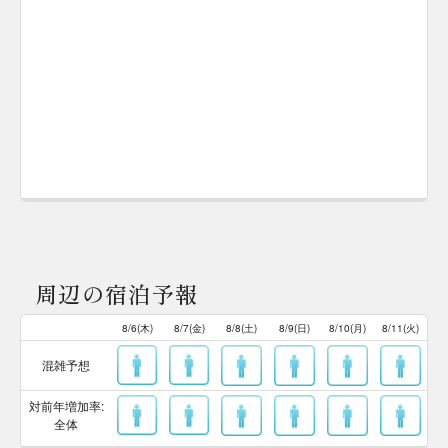
周辺の宿泊予報
8/6(木)
8/7(金)
8/8(土)
8/9(日)
8/10(月)
8/11(火)
混雑予想
対前年増加率:
全体