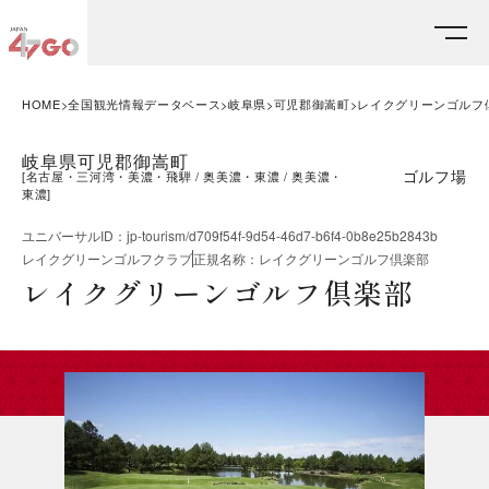
HOME
全国観光情報データベース
岐阜県
可児郡御嵩町
レイクグリーンゴルフ
岐阜県可児郡御嵩町
ゴルフ場
[
名古屋・三河湾・美濃・飛騨
奥美濃・東濃
奥美濃・
東濃
]
ユニバーサルID
：
jp-tourism/d709f54f-9d54-46d7-b6f4-0b8e25b2843b
レイクグリーンゴルフクラブ
正規名称
：
レイクグリーンゴルフ倶楽部
レイクグリーンゴルフ倶楽部