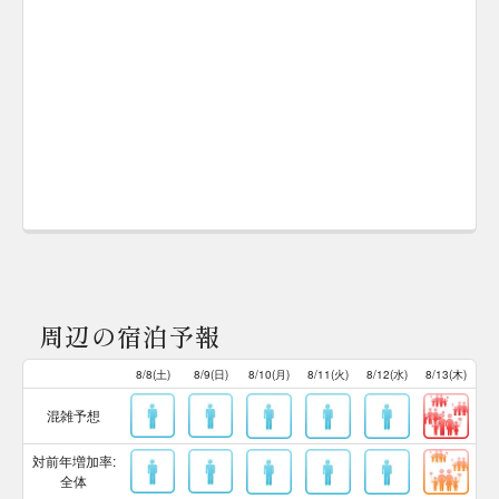
周辺の宿泊予報
8/8(土)
8/9(日)
8/10(月)
8/11(火)
8/12(水)
8/13(木)
混雑予想
対前年増加率:
全体