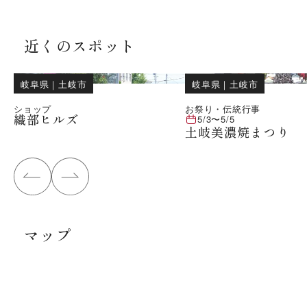
近くのスポット
岐阜県
｜
土岐市
岐阜県
｜
土岐市
ショップ
お祭り・伝統行事
織部ヒルズ
5/3
〜
5/5
土岐美濃焼まつり
マップ