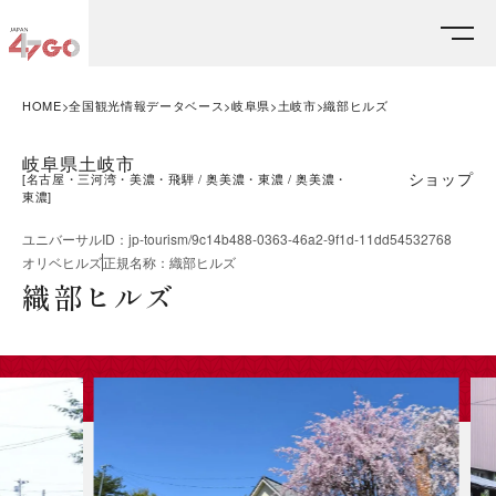
HOME
全国観光情報データベース
岐阜県
土岐市
織部ヒルズ
岐阜県土岐市
ショップ
[
名古屋・三河湾・美濃・飛騨
奥美濃・東濃
奥美濃・
東濃
]
ユニバーサルID
：
jp-tourism/9c14b488-0363-46a2-9f1d-11dd54532768
オリベヒルズ
正規名称
：
織部ヒルズ
織部ヒルズ