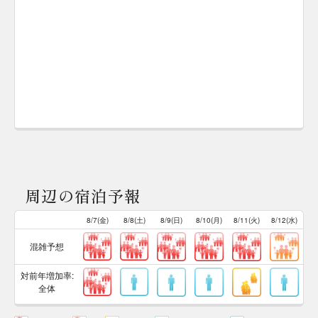
周辺の宿泊予報
8/7(金)
8/8(土)
8/9(日)
8/10(月)
8/11(火)
8/12(水)
混雑予想
対前年増加率:
全体