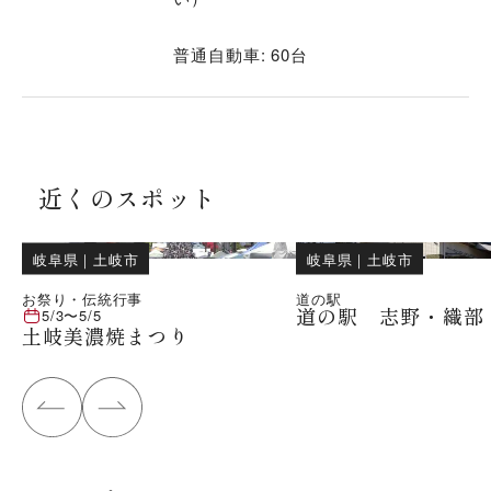
普通自動車: 60台
近くのスポット
岐阜県
｜
土岐市
岐阜県
｜
土岐市
お祭り・伝統行事
道の駅
道の駅 志野・織部
5/3
〜
5/5
土岐美濃焼まつり