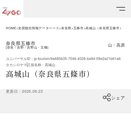
HOME
全国観光情報データベース
奈良県
五條市
高城山（奈良県五條市）
奈良県五條市
山・高原
[
奈良
吉野
吉野山・五條
]
ユニバーサルID
：
jp-tourism/9a685b35-7046-4026-ba9d-59e2a21b61a6
タカシロヤマ
正規名称
：
高城山
高城山（奈良県五條市）
更新日
：
2025.06.23
シェア