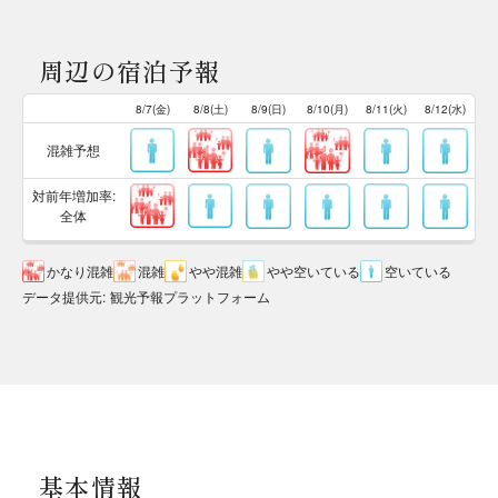
周辺の宿泊予報
8/7(金)
8/8(土)
8/9(日)
8/10(月)
8/11(火)
8/12(水)
混雑予想
対前年増加率:
全体
かなり混雑
混雑
やや混雑
やや空いている
空いている
データ提供元
:
観光予報プラットフォーム
基本情報