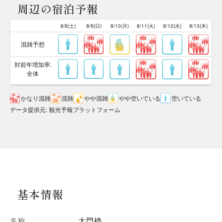
周辺の宿泊予報
8/8(土)
8/9(日)
8/10(月)
8/11(火)
8/12(水)
8/13(木)
混雑予想
対前年増加率:
全体
かなり混雑
混雑
やや混雑
やや空いている
空いている
データ提供元
:
観光予報プラットフォーム
基本情報
名称
大門櫓