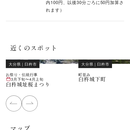
内100円、以後30分ごろに50円加算さ
れます）
近くのスポット
大分県
｜
臼杵市
大分県
｜
臼杵市
お祭り・伝統行事
町並み
臼杵城下町
3月下旬
〜
4月上旬
臼杵城址桜まつり
マップ