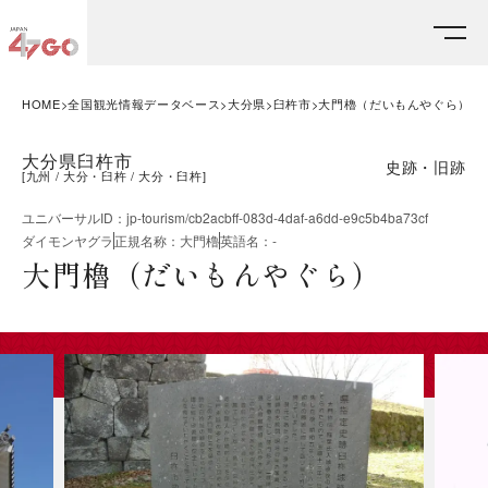
HOME
全国観光情報データベース
大分県
臼杵市
大門櫓（だいもんやぐら）
大分県臼杵市
史跡・旧跡
[
九州
大分・臼杵
大分・臼杵
]
ユニバーサルID
：
jp-tourism/cb2acbff-083d-4daf-a6dd-e9c5b4ba73cf
ダイモンヤグラ
正規名称
：
大門櫓
英語名
：
-
大門櫓（だいもんやぐら）