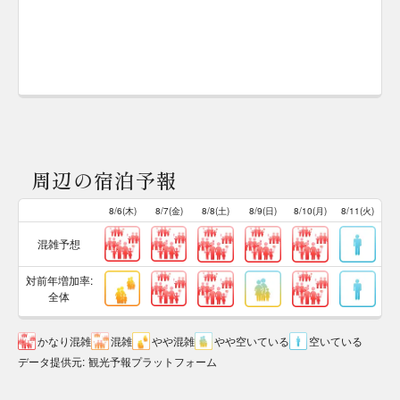
周辺の宿泊予報
8/6(木)
8/7(金)
8/8(土)
8/9(日)
8/10(月)
8/11(火)
混雑予想
対前年増加率:
全体
かなり混雑
混雑
やや混雑
やや空いている
空いている
データ提供元
:
観光予報プラットフォーム