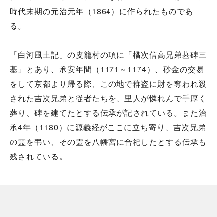
時代末期の元治元年（1864）に作られたものであ
る。
「白河風土記」の皮籠村の項に「橘次信高兄弟墓碑三
基」とあり、承安年間（1171～1174）、砂金の交易
をして京都より帰る際、この地で群盗に財を奪われ殺
された吉次兄弟と従者たちを、里人が憐れんで手厚く
葬り、碑を建てたとする伝承が記されている。また治
承4年（1180）に源義経がここに立ち寄り、吉次兄弟
の霊を弔い、その霊を八幡宮に合祀したとする伝承も
残されている。