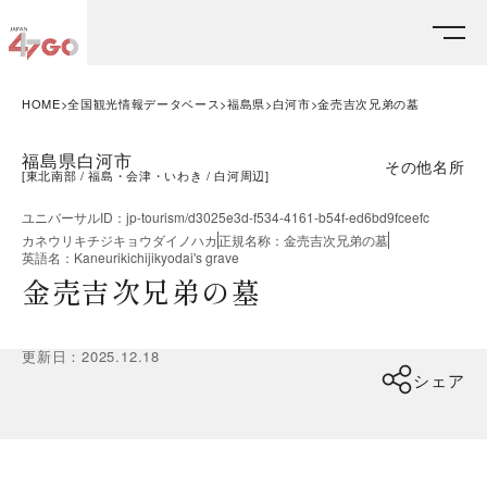
HOME
全国観光情報データベース
福島県
白河市
金売吉次兄弟の墓
福島県白河市
その他名所
[
東北南部
福島・会津・いわき
白河周辺
]
ユニバーサルID
：
jp-tourism/d3025e3d-f534-4161-b54f-ed6bd9fceefc
カネウリキチジキョウダイノハカ
正規名称
：
金売吉次兄弟の墓
英語名
：
Kaneurikichijikyodai's grave
金売吉次兄弟の墓
更新日
：
2025.12.18
シェア