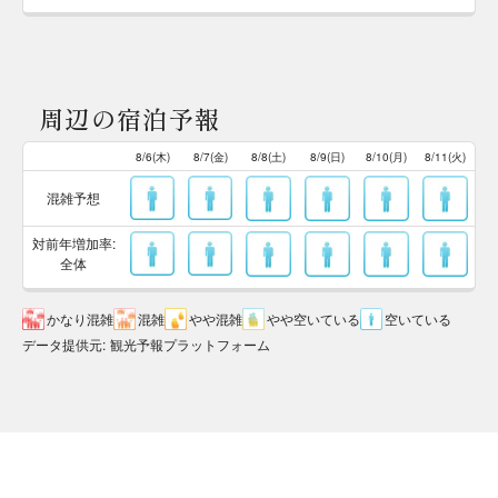
周辺の宿泊予報
8/6(木)
8/7(金)
8/8(土)
8/9(日)
8/10(月)
8/11(火)
混雑予想
対前年増加率:
全体
かなり混雑
混雑
やや混雑
やや空いている
空いている
データ提供元
:
観光予報プラットフォーム