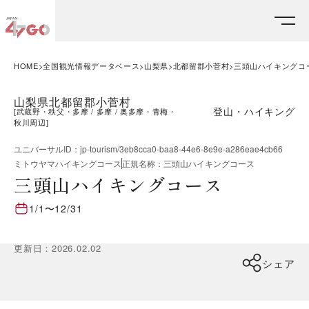
HOME
全国観光情報データベース
山梨県
北都留郡小菅村
三頭山ハイキングコ
山梨県北都留郡小菅村
登山・ハイキング
[
武蔵野・秩父・多摩
多摩
奥多摩・青梅・
秋川周辺
]
ユニバーサルID
：
jp-tourism/3eb8cca0-baa8-44e6-8e9e-a286eae4cb66
ミトウヤマハイキングコース
正規名称
：
三頭山ハイキングコース
三頭山ハイキングコース
1/1
〜
12/31
更新日
：
2026.02.02
シェア