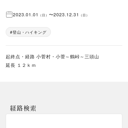
2023.01.01
〜
2023.12.31
（
日
）
（
日
）
登山・ハイキング
起終点・経路 小菅村・小菅～鶴峠～三頭山
延長 １２ｋｍ
経路検索