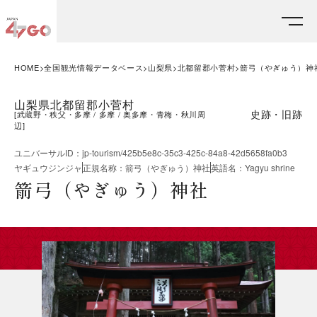
HOME
全国観光情報データベース
山梨県
北都留郡小菅村
箭弓（やぎゅう）神
山梨県北都留郡小菅村
史跡・旧跡
[
武蔵野・秩父・多摩
多摩
奥多摩・青梅・秋川周
辺
]
ユニバーサルID
：
jp-tourism/425b5e8c-35c3-425c-84a8-42d5658fa0b3
ヤギュウジンジャ
正規名称
：
箭弓（やぎゅう）神社
英語名
：
Yagyu shrine
箭弓（やぎゅう）神社