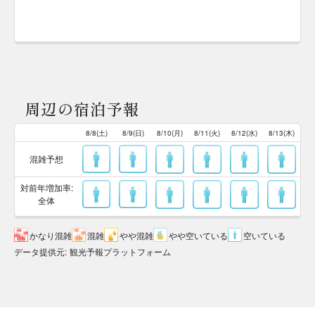
周辺の宿泊予報
8/8(土)
8/9(日)
8/10(月)
8/11(火)
8/12(水)
8/13(木)
混雑予想
対前年増加率:
全体
かなり混雑
混雑
やや混雑
やや空いている
空いている
データ提供元
:
観光予報プラットフォーム