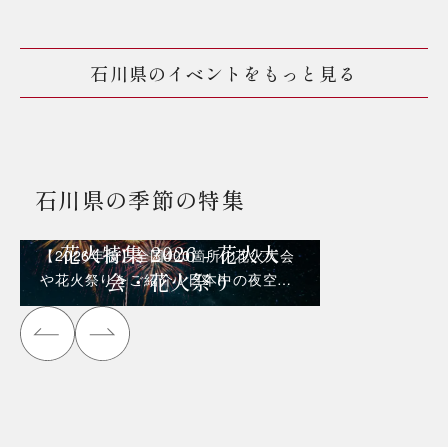
石川県のイベントをもっと見る
石川県の季節の特集
花火特集 2026 - 花火大
【2026年版】全国400箇所の花火大会
会・花火祭り
や花火祭りをご紹介！日本中の夜空を
彩る花火を見に行こう！！！