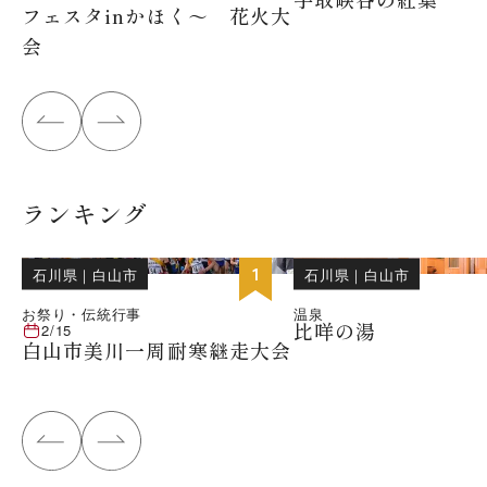
フェスタinかほく～ 花火大
会
ランキング
位
1
石川県
｜
白山市
石川県
｜
白山市
お祭り・伝統行事
温泉
比咩の湯
2/15
白山市美川一周耐寒継走大会