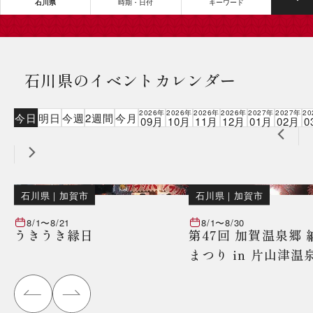
石川県
時期・日付
キーワード
石川県のイベントカレンダー
2026年
2026年
2026年
2026年
2027年
2027年
20
今日
明日
今週
2週間
今月
09月
10月
11月
12月
01月
02月
0
石川県
｜
加賀市
石川県
｜
加賀市
8/1
〜
8/21
8/1
〜
8/30
うきうき縁日
第47回 加賀温泉郷
まつり in 片山津温