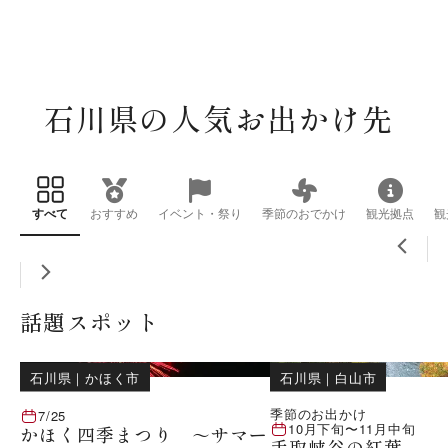
石川県の人気お出かけ先
すべて
おすすめ
イベント・祭り
季節のおでかけ
観光拠点
観
話題スポット
石川県
｜
かほく市
石川県
｜
白山市
季節のお出かけ
7/25
10月下旬
〜
11月中旬
かほく四季まつり ～サマー
手取峡谷の紅葉