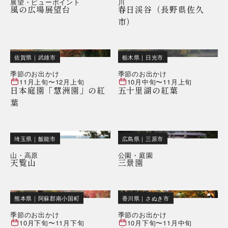
展望・ビューポイント
川
風の広場展望台
春日渓谷（長野県佐久
市）
佐賀県
｜
武雄市
栃木県
｜
日光市
季節のお出かけ
季節のお出かけ
11月上旬
〜
12月上旬
10月中旬
〜
11月上旬
日本庭園「慧洲園」の紅
五十里湖の紅葉
葉
埼玉県
｜
飯能市
広島県
｜
三原市
山・高原
公園・庭園
天覧山
三景園
熊本県
｜
阿蘇郡南小国町
香川県
｜
さぬき市
季節のお出かけ
季節のお出かけ
10月下旬
〜
11月下旬
10月下旬
〜
11月中旬