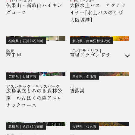
仏果山・高取山ハイキン
大阪水上バス アクアラ
グコース
イナー[水上バスのりば
大阪城港]
福島県
｜
石川郡石川町
新潟県
｜
南魚沼郡湯沢町
温泉
ゴンドラ・リフト
西田屋
苗場ドラゴンドラ
広島県
｜
廿日市市
三重県
｜
名張市
アスレチック・キッズパーク
川
広島県立もみのき森林公
香落渓
園 わんぱくの森アスレ
チックコース
鳥取県
｜
八頭郡八頭町
長野県
｜
佐久市