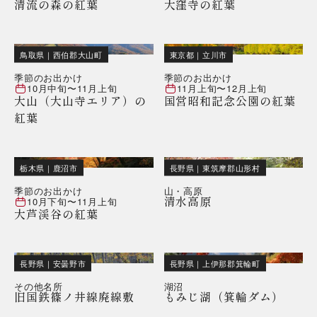
清流の森の紅葉
大窪寺の紅葉
鳥取県
｜
西伯郡大山町
東京都
｜
立川市
季節のお出かけ
季節のお出かけ
10月中旬
〜
11月上旬
11月上旬
〜
12月上旬
大山（大山寺エリア）の
国営昭和記念公園の紅葉
紅葉
栃木県
｜
鹿沼市
長野県
｜
東筑摩郡山形村
季節のお出かけ
山・高原
清水高原
10月下旬
〜
11月上旬
大芦渓谷の紅葉
長野県
｜
安曇野市
長野県
｜
上伊那郡箕輪町
その他名所
湖沼
旧国鉄篠ノ井線廃線敷
もみじ湖（箕輪ダム）