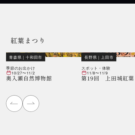
紅葉まつり
青森県
｜
十和田市
長野県
｜
上田市
季節のお出かけ
スポット・体験
10/27
〜
11/2
11/8
〜
11/9
奥入瀬自然博物館
第19回 上田城紅