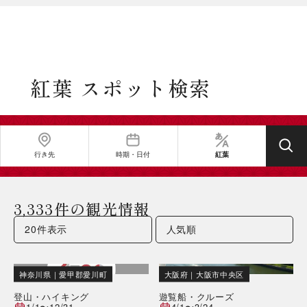
紅葉 スポット検索
行き先
時期・日付
紅葉
3,333件の観光情報
神奈川県
｜
愛甲郡愛川町
大阪府
｜
大阪市中央区
登山・ハイキング
遊覧船・クルーズ
1/1
〜
12/31
4/1
〜
3/24