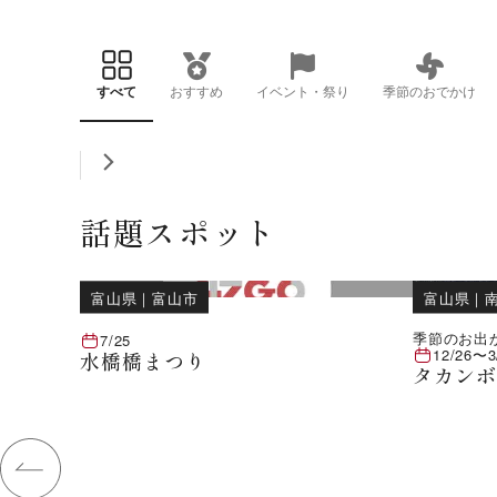
すべて
おすすめ
イベント・祭り
季節のおでかけ
話題スポット
富山県
｜
富山市
富山県
｜
季節のお出
7/25
12/26
〜
3
水橋橋まつり
タカン