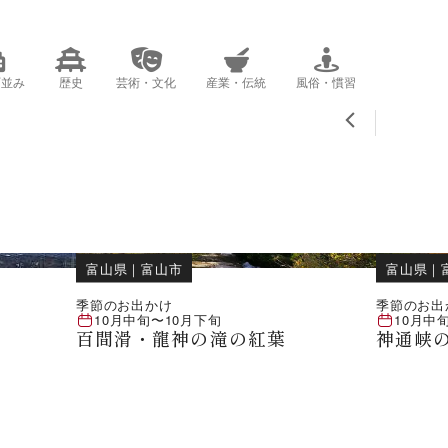
町並み
歴史
芸術・文化
産業・伝統
風俗・慣習
レジャー
富山県
｜
富山市
富山県
｜
季節のお出かけ
季節のお出
10月中旬
〜
10月下旬
10月中
百間滑・龍神の滝の紅葉
神通峡