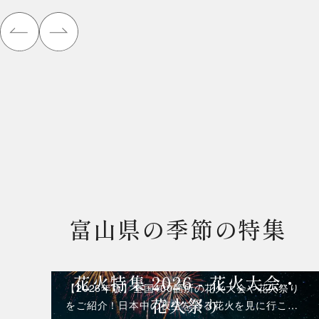
富山県の季節の特集
花火特集 2026 - 花火大会・
【2026年版】全国400箇所の花火大会や花火祭り
花火祭り
をご紹介！日本中の夜空を彩る花火を見に行こ