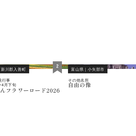
位
2
下新川郡入善町
富山県
｜
小矢部市
統行事
その他名所
自由の像
〜
4月下旬
んフラワーロード2026