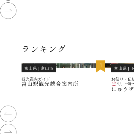
ランキング
位
1
富山県
｜
富山市
富山県
｜
観光案内ガイド
お祭り・伝
富山駅観光総合案内所
4月上旬
にゅうぜ