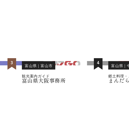
位
位
3
4
富山県
｜
富山市
富山県
｜
観光案内ガイド
郷土料理・
富山県大阪事務所
まんだ