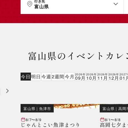
行き先
富山県
富山県のイベントカレ
2026年
2026年
2026年
2026年
202
今日
明日
今週
2週間
今月
09月
10月
11月
12月
01
富山県
｜
魚津市
富山県
｜
高岡
8/7
〜
8/9
8/1
〜
8/8
じゃんとこい魚津まつり
高岡七夕ま