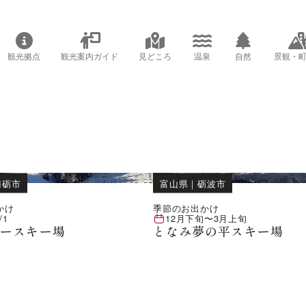
観光拠点
観光案内ガイド
見どころ
温泉
自然
景観・
南砺市
富山県
｜
砺波市
かけ
季節のお出かけ
/1
12月下旬
〜
3月上旬
ボースキー場
となみ夢の平スキー場