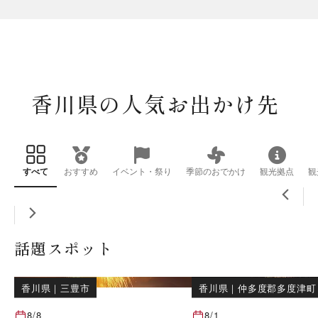
香川県の人気お出かけ先
すべて
おすすめ
イベント・祭り
季節のおでかけ
観光拠点
観
話題スポット
香川県
｜
三豊市
香川県
｜
仲多度郡多度津町
8/8
8/1