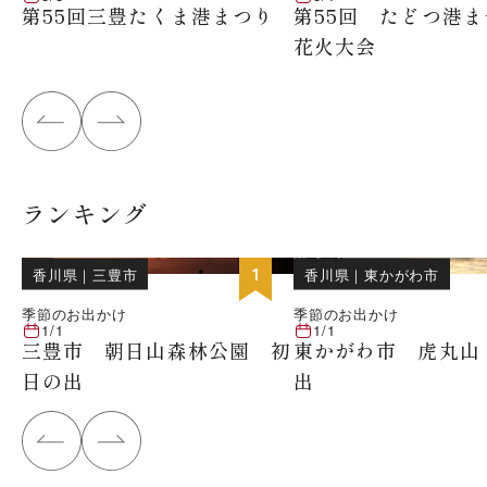
第55回三豊たくま港まつり
第55回 たどつ港
花火大会
ランキング
位
1
香川県
｜
三豊市
香川県
｜
東かがわ市
季節のお出かけ
季節のお出かけ
1/1
1/1
三豊市 朝日山森林公園 初
東かがわ市 虎丸山
日の出
出