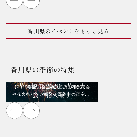
香川県のイベントをもっと見る
香川県の季節の特集
花火特集 2026 - 花火大
【2026年版】全国400箇所の花火大会
会・花火祭り
や花火祭りをご紹介！日本中の夜空を
彩る花火を見に行こう！！！