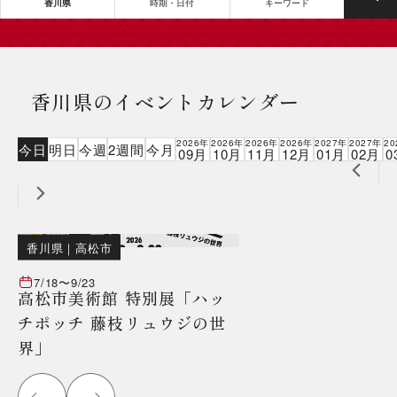
香川県
時期・日付
キーワード
香川県のイベントカレンダー
2026年
2026年
2026年
2026年
2027年
2027年
20
今日
明日
今週
2週間
今月
09月
10月
11月
12月
01月
02月
0
香川県
｜
高松市
7/18
〜
9/23
高松市美術館 特別展「ハッ
チポッチ 藤枝リュウジの世
界」