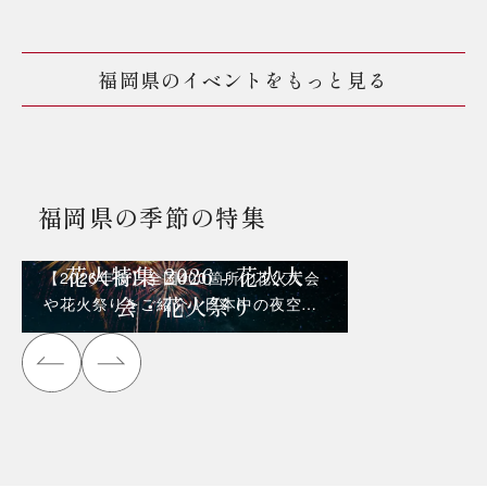
福岡県のイベントをもっと見る
福岡県の季節の特集
花火特集 2026 - 花火大
【2026年版】全国400箇所の花火大会
会・花火祭り
や花火祭りをご紹介！日本中の夜空を
彩る花火を見に行こう！！！