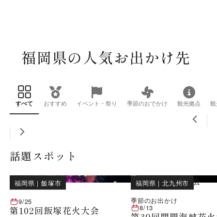
福岡県の人気お出かけ先
すべて
おすすめ
イベント・祭り
季節のおでかけ
観光拠点
観
話題スポット
福岡県
｜
飯塚市
福岡県
｜
北九州市
季節のお出かけ
9/25
8/13
第102回飯塚花火大会
第39回関門海峡花