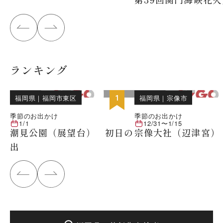
ランキング
位
1
福岡県
｜
福岡市東区
福岡県
｜
宗像市
季節のお出かけ
季節のお出かけ
1/1
12/31
〜
1/15
潮見公園（展望台） 初日の
宗像大社（辺津宮）
出