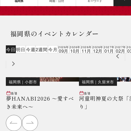
福岡県
時期・日付
キーワード
福岡県のイベントカレンダー
2026年
2026年
2026年
2026年
2027年
2027年
20
今日
明日
今週
2週間
今月
09月
10月
11月
12月
01月
02月
0
福岡県
｜
小郡市
福岡県
｜
久留米市
8/8
8/8
夢HANABI2026 ～愛すべ
河童明神夏の大祭「
き未来へ～
り」