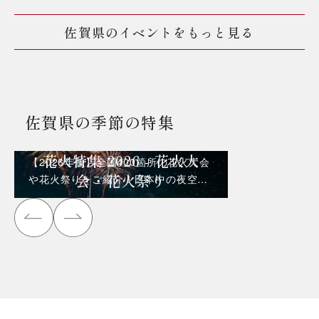
佐賀県のイベントをもっと見る
佐賀県の季節の特集
花火特集 2026 - 花火大
【2026年版】全国400箇所の花火大会
会・花火祭り
や花火祭りをご紹介！日本中の夜空を
彩る花火を見に行こう！！！