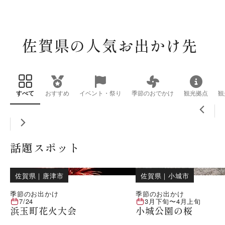
佐賀県の人気お出かけ先
すべて
おすすめ
イベント・祭り
季節のおでかけ
観光拠点
観
話題スポット
佐賀県
｜
唐津市
佐賀県
｜
小城市
季節のお出かけ
季節のお出かけ
7/24
3月下旬
〜
4月上旬
浜玉町花火大会
小城公園の桜