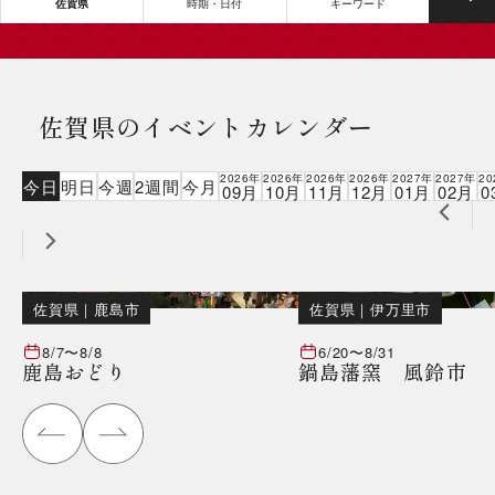
佐賀県
時期・日付
キーワード
佐賀県のイベントカレンダー
2026年
2026年
2026年
2026年
2027年
2027年
20
今日
明日
今週
2週間
今月
09月
10月
11月
12月
01月
02月
0
佐賀県
｜
鹿島市
佐賀県
｜
伊万里市
8/7
〜
8/8
6/20
〜
8/31
鹿島おどり
鍋島藩窯 風鈴市