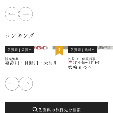
ランキング
位
1
佐賀県
｜
佐賀市
佐賀県
｜
武雄市
観光漁業
お祭り・伝統行事
嘉瀬川・貝野川・天河川
2月中旬
〜
3月上旬
観梅まつり
佐賀県の旅行先を検索