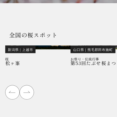
全国の桜スポット
新潟県
｜
上越市
山口県
｜
熊毛郡田布施町
桜
お祭り・伝統行事
松ヶ峯
第53回たぶせ桜まつ