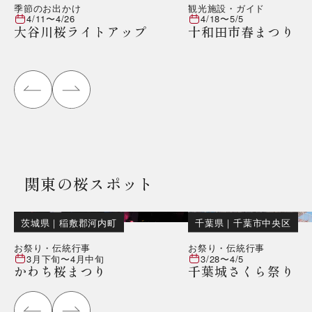
季節のお出かけ
観光施設・ガイド
4/11
〜
4/26
4/18
〜
5/5
大谷川桜ライトアップ
十和田市春まつり
関東の桜スポット
茨城県
｜
稲敷郡河内町
千葉県
｜
千葉市中央区
お祭り・伝統行事
お祭り・伝統行事
3月下旬
〜
4月中旬
3/28
〜
4/5
かわち桜まつり
千葉城さくら祭り