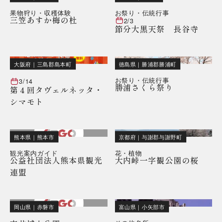
果物狩り・収穫体験
お祭り・伝統行事
三笠あすか梅の杜
2/3
節分大黒天祭 長谷寺
大阪府
｜
三島郡島本町
徳島県
｜
勝浦郡勝浦町
お祭り・伝統行事
3/14
勝浦さくら祭り
第４回タヴェルネッタ・
シマモト
熊本県
｜
熊本市
京都府
｜
与謝郡与謝野町
観光案内ガイド
花・植物
公益社団法人熊本県観光
大内峠一字観公園の桜
連盟
岡山県
｜
赤磐市
富山県
｜
小矢部市