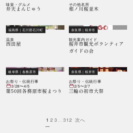
味覚・グルメ
その他名所
弁天まんじゅう
相ノ川桜並木
福島県
｜
石川郡石川町
奈良県
｜
桜井市
温泉
観光案内ガイド
西田屋
桜井市観光ボランティア
ガイドの会
岐阜県
｜
各務原市
奈良県
｜
桜井市
お祭り・伝統行事
お祭り・伝統行事
3/28
〜
4/5
2/5
〜
2/7
第50回各務原市桜まつり
三輪の初市大祭
1
2
3
…
312
次へ