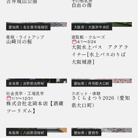
吉井城山公園
その他名所
自由の像
愛知県
｜
名古屋市瑞穂区
大阪府
｜
大阪市中央区
夜桜・ライトアップ
遊覧船・クルーズ
山崎川の桜
4/1
〜
3/24
大阪水上バス アクアラ
イナー[水上バスのりば
大阪城港]
奈良県
｜
吉野郡吉野町
愛知県
｜
丹羽郡大口町
社会見学・工場見学
スポット・体験
さくらまつり2026（愛知
1/1
〜
12/31
株式会社北岡本店【酒蔵
県大口町）
ツーリズム】
鳥取県
｜
八頭郡若桜町
愛知県
｜
愛西市