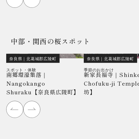
中部・関西の桜スポット
奈良県
｜
北葛城郡広陵町
奈良県
｜
北葛城郡広陵町
スポット・体験
季節のお出かけ
南郷環濠集落｜
新家長福寺｜Shink
Nangokango
Chofuku-ji Tem
Shuraku【奈良県広陵町】
坊】