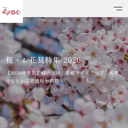
HOME
テーマ特集
桜・お花見特集 2026
桜・お花見特集 2026
【2026年更新】桜の見頃、夜桜ライトアップ、桜祭
りなどお花見情報が満載！