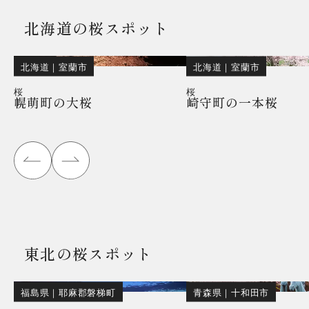
北海道の桜スポット
北海道
｜
室蘭市
北海道
｜
室蘭市
桜
桜
幌萌町の大桜
崎守町の一本桜
東北の桜スポット
福島県
｜
耶麻郡磐梯町
青森県
｜
十和田市