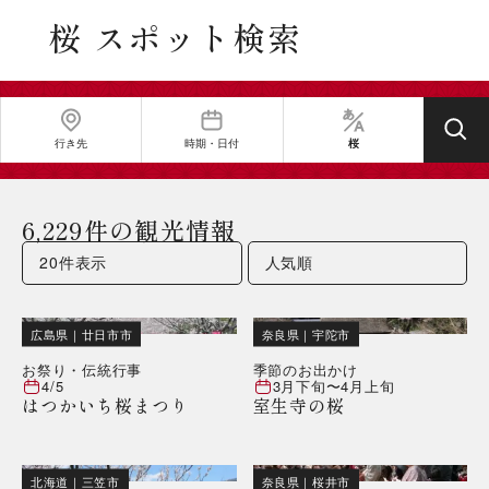
桜 スポット検索
行き先
時期・日付
桜
6,229件の観光情報
広島県
｜
廿日市市
奈良県
｜
宇陀市
お祭り・伝統行事
季節のお出かけ
4/5
3月下旬
〜
4月上旬
はつかいち桜まつり
室生寺の桜
北海道
｜
三笠市
奈良県
｜
桜井市